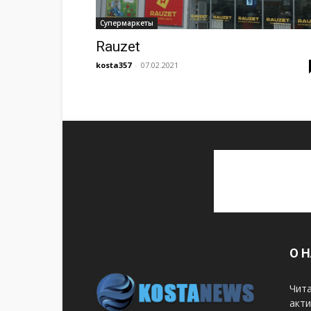
Супермаркеты
Rauzet
kosta357
-
07.02.2021
О 
Чита
акти