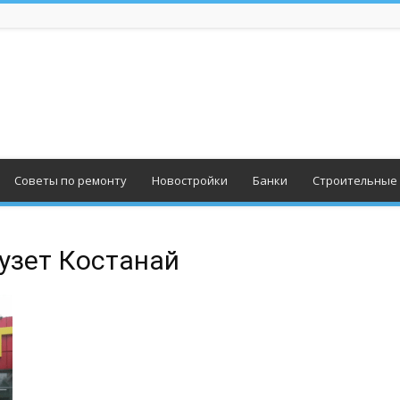
Советы по ремонту
Новостройки
Банки
Строительные
узет Костанай