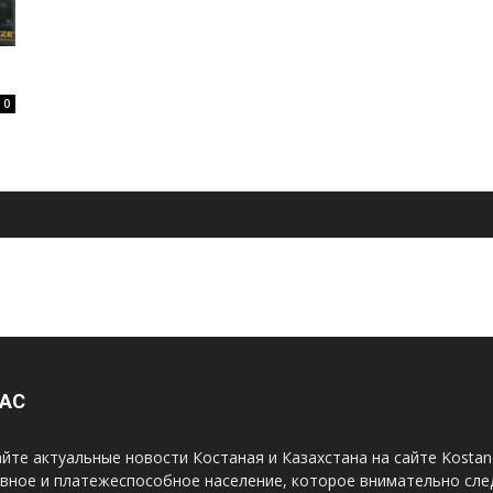
0
НАС
йте актуальные новости Костаная и Казахстана на сайте Kosta
вное и платежеспособное население, которое внимательно сле