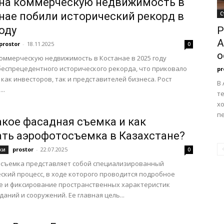
на коммерческую недвижимость в
нае побили исторический рекорд в
С
оду
Р
А
prostor
-
18.11.2025
0
о
оммерческую недвижимость в Костанае в 2025 году
беспрецедентного исторического рекорда, что приковало
pr
как инвесторов, так и представителей бизнеса. Рост
В 
..
т
х
п
акое фасадная съемка и как
ать аэрофотосъемка в Казахстане?
prostor
-
22.07.2025
ки
0
 съемка представляет собой специализированный
ский процесс, в ходе которого проводится подробное
е и фиксирование пространственных характеристик
даний и сооружений. Ее главная цель...