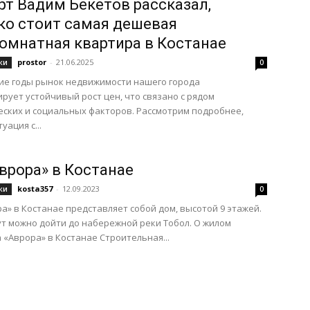
рт Вадим Бекетов рассказал,
ко стоит самая дешевая
омнатная квартира в Костанае
prostor
-
21.06.2025
ки
0
ие годы рынок недвижимости нашего города
рует устойчивый рост цен, что связано с рядом
ских и социальных факторов. Рассмотрим подробнее,
уация с...
врора» в Костанае
kosta357
-
12.09.2023
ки
0
а» в Костанае представляет собой дом, высотой 9 этажей.
ут можно дойти до набережной реки Тобол. О жилом
 «Аврора» в Костанае Строительная...