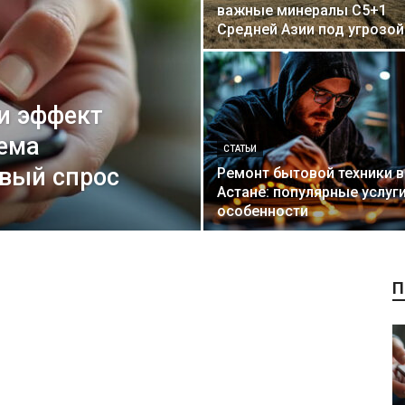
важные минералы C5+1
Средней Азии под угрозой
 и эффект
тема
СТАТЬИ
овый спрос
Ремонт бытовой техники в
Астане: популярные услуги
особенности
П