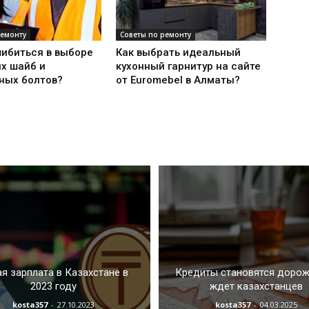
ремонту
Советы по ремонту
шибиться в выборе
Как выбрать идеальный
х шайб и
кухонный гарнитур на сайте
ных болтов?
от Euromebel в Алматы?
я зарплата в Казахстане в
Кредиты становятся дорож
2023 году
ждет казахстанцев
kosta357
-
27.10.2023
kosta357
-
04.03.2025