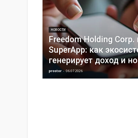
НОВОСТИ
Freedom Holding Corp.
SuperApp: как экосис
генерирует доход и н
prostor
-
06.07.2026