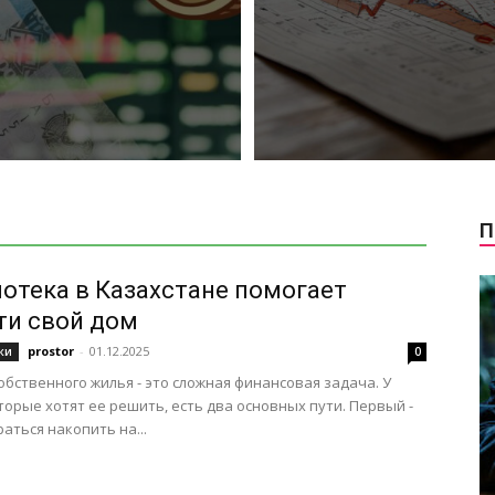
П
потека в Казахстане помогает
ти свой дом
prostor
-
01.12.2025
ки
0
обственного жилья - это сложная финансовая задача. У
торые хотят ее решить, есть два основных пути. Первый -
раться накопить на...