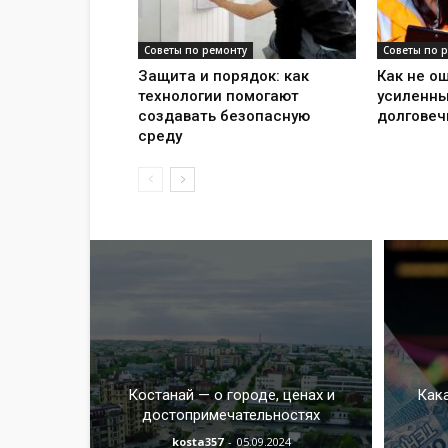
Советы по ремонту
Советы по 
Защита и порядок: как
Как не о
технологии помогают
усиленны
создавать безопасную
долговеч
среду
Костанай — о городе, ценах и
Кака
достопримечательностях
kosta357
-
05.09.2024