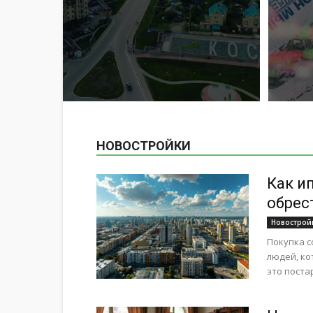
НОВОСТРОЙКИ
Как и
обрес
Новострой
Покупка с
людей, ко
это поста