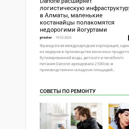
Danone расширяет
логистическую инфраструктур
в Алматы, маленькие
костанайцы полакомятся
недорогими йогуртами
prostor
-
19.02.2026
Французская международная корпорация, оди
из лидеров в производстве молочных продукто
бутилированной воды, детского и лечебного
питания Danone арендовала 2 500 кв. м
производственно-складских площадей...
СОВЕТЫ ПО РЕМОНТУ