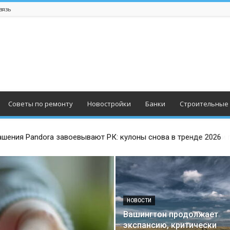
вязь
Советы по ремонту
Новостройки
Банки
Строительные
шения Pandora завоевывают РК: кулоны снова в тренде 2026
НОВОСТИ
Вашингтон продолжает
экспансию, критически