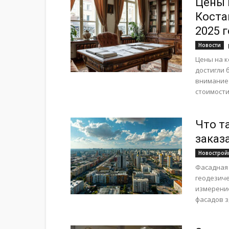
Цены 
Коста
2025 г
Новости
Цены на к
достигли 
внимание 
стоимости.
Что т
заказ
Новострой
Фасадная
геодезиче
измерени
фасадов з