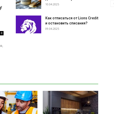
10.04.2025
у
Как отписаться от Lions Credit
и остановить списания?
09.04.2025
0
н
в,