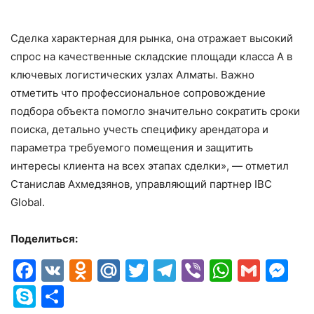
Сделка характерная для рынка, она отражает высокий
спрос на качественные складские площади класса А в
ключевых логистических узлах Алматы. Важно
отметить что профессиональное сопровождение
подбора объекта помогло значительно сократить сроки
поиска, детально учесть специфику арендатора и
параметра требуемого помещения и защитить
интересы клиента на всех этапах сделки», — отметил
Станислав Ахмедзянов, управляющий партнер IBC
Global.
Поделиться:
Facebook
VK
Odnoklassniki
Mail.Ru
Twitter
Telegram
Viber
Whats
Gmai
M
Skype
Отправить