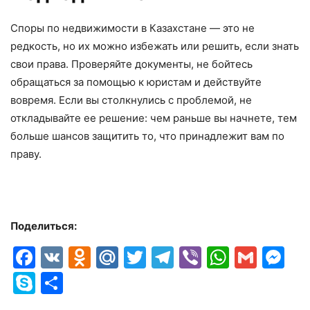
Споры по недвижимости в Казахстане — это не
редкость, но их можно избежать или решить, если знать
свои права. Проверяйте документы, не бойтесь
обращаться за помощью к юристам и действуйте
вовремя. Если вы столкнулись с проблемой, не
откладывайте ее решение: чем раньше вы начнете, тем
больше шансов защитить то, что принадлежит вам по
праву.
Поделиться:
Facebook
VK
Odnoklassniki
Mail.Ru
Twitter
Telegram
Viber
Whats
Gmai
M
Skype
Отправить