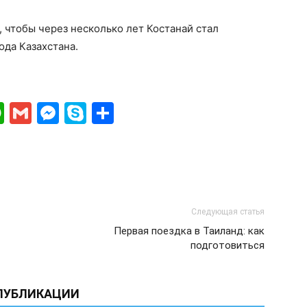
, чтобы через несколько лет Костанай стал
да Казахстана.
ki
gram
ber
WhatsApp
Gmail
Messenger
Skype
Отправить
Следующая статья
Первая поездка в Таиланд: как
подготовиться
ПУБЛИКАЦИИ