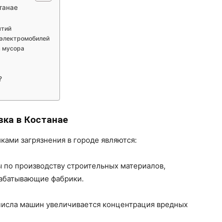
танае
ятий
 электромобилей
а мусора
?
вка в Костанае
ами загрязнения в городе являются:
ы по производству строительных материалов,
абатывающие фабрики.
числа машин увеличивается концентрация вредных