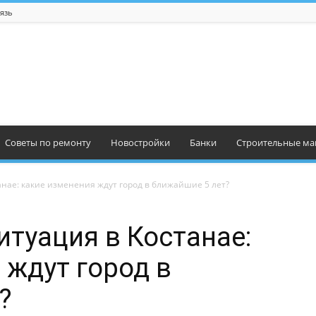
язь
Советы по ремонту
Новостройки
Банки
Строительные ма
анае: какие изменения ждут город в ближайшие 5 лет?
итуация в Костанае:
 ждут город в
?