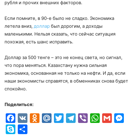
рубля и прочих внешних факторов.
Если помните, в 90-е было не сладко. Экономика
летела вниз,
доллар
был дорогим, а доходы
маленькими. Нельзя сказать, что сейчас ситуация
похожая, есть шанс исправить.
Доллар за 500 тенге – это не конец света, но сигнал,
что пора меняться. Казахстану нужна сильная
экономика, основанная не только на нефти. И да, если
наши экономисты справятся, в обменниках снова будет
спокойно.
Поделиться:
Facebook
VK
Odnoklassniki
Mail.Ru
Twitter
Telegram
Viber
Whats
Gmai
M
Skype
Отправить