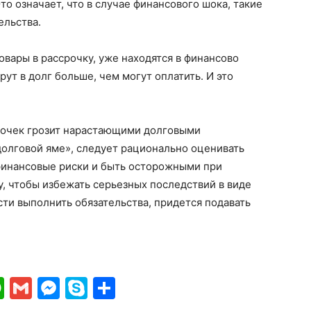
о означает, что в случае финансового шока, такие
ельства.
овары в рассрочку, уже находятся в финансово
ут в долг больше, чем могут оплатить. И это
рочек грозит нарастающими долговыми
«долговой яме», следует рационально оценивать
 финансовые риски и быть осторожными при
у, чтобы избежать серьезных последствий в виде
сти выполнить обязательства, придется подавать
ki
gram
ber
WhatsApp
Gmail
Messenger
Skype
Отправить