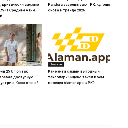
, критически важные
Pandora завоевывают РК: кулоны
C5+1 Средней Азии
снова в тренде 2026
ой
Новости
нд 25 Union так
Как найти самый выгодный
воевал доступную
таксопарк Яндекс такси и чем
дустрию Казахстана?
полезен Alaman app в РК?