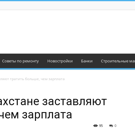
Советы по ремонту
Новостройки
Банки
Строительные ма
вляют тратить больше, чем зарплата
ахстане заставляют
 чем зарплата
95
0