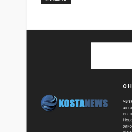
О 
Чита
акти
вы 
Ново
зако