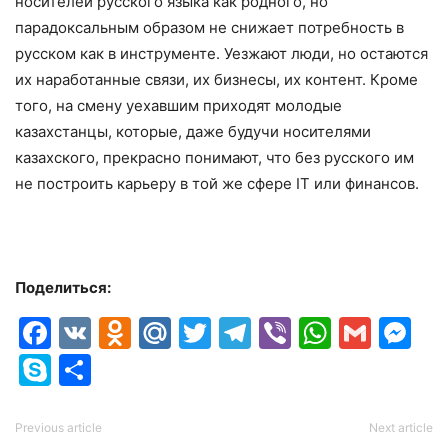
носителей русского языка как родного, но
парадоксальным образом не снижает потребность в
русском как в инструменте. Уезжают люди, но остаются
их наработанные связи, их бизнесы, их контент. Кроме
того, на смену уехавшим приходят молодые
казахстанцы, которые, даже будучи носителями
казахского, прекрасно понимают, что без русского им
не построить карьеру в той же сфере IT или финансов.
Поделиться:
Facebook
VK
Odnoklassniki
Mail.Ru
Twitter
Telegram
Viber
Whats
Gmai
M
Skype
Отправить
Previous article
Next article