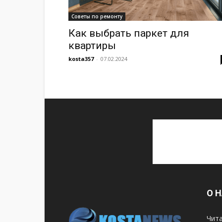
Советы по ремонту
Как выбрать паркет для
квартиры
kosta357
-
07.02.2024
О 
Чита