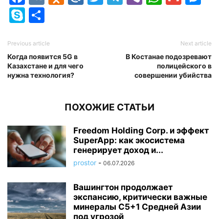
Skype
Отправить
Previous article
Next article
Когда появится 5G в
В Костанае подозревают
Казахстане и для чего
полицейского в
нужна технология?
совершении убийства
ПОХОЖИЕ СТАТЬИ
Freedom Holding Corp. и эффект
SuperApp: как экосистема
генерирует доход и...
prostor
-
06.07.2026
Вашингтон продолжает
экспансию, критически важные
минералы C5+1 Средней Азии
под угрозой