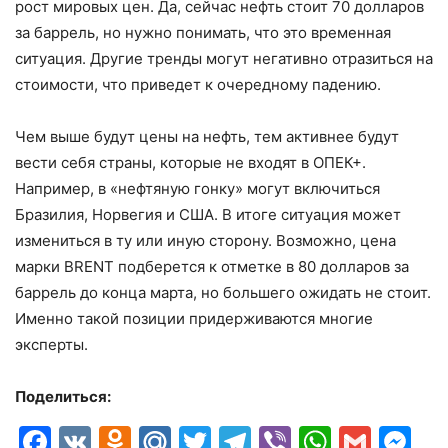
рост мировых цен. Да, сейчас нефть стоит 70 долларов
за баррель, но нужно понимать, что это временная
ситуация. Другие тренды могут негативно отразиться на
стоимости, что приведет к очередному падению.
Чем выше будут цены на нефть, тем активнее будут
вести себя страны, которые не входят в ОПЕК+.
Например, в «нефтяную гонку» могут включиться
Бразилия, Норвегия и США. В итоге ситуация может
измениться в ту или иную сторону. Возможно, цена
марки BRENT подберется к отметке в 80 долларов за
баррель до конца марта, но большего ожидать не стоит.
Именно такой позиции придерживаются многие
эксперты.
Поделиться:
Facebook
VK
Odnoklassniki
Mail.Ru
Twitter
Telegram
Viber
Whats
Gmai
M