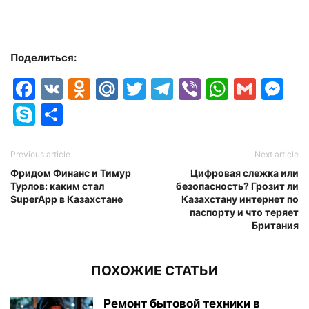
Поделиться:
Facebook
VK
Odnoklassniki
Mail.Ru
Twitter
Telegram
Viber
Whats
Gmai
M
Skype
Отправить
Previous article
Next article
Фридом Финанс и Тимур
Цифровая слежка или
Турлов: каким стал
безопасность? Грозит ли
SuperApp в Казахстане
Казахстану интернет по
паспорту и что теряет
Британия
ПОХОЖИЕ СТАТЬИ
Ремонт бытовой техники в