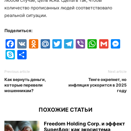
любом случае, цель ясна: сделать так, чтобы
количество прописанных людей соответствовало
реальной ситуации.
Поделиться:
Facebook
VK
Odnoklassniki
Mail.Ru
Twitter
Telegram
Viber
Whats
Gmai
M
Skype
Отправить
Previous article
Next article
Как вернуть деньги,
Тенге окрепнет, но
которые перевели
инфляция ускорится в 2025
мошенникам?
году
ПОХОЖИЕ СТАТЬИ
Freedom Holding Corp. и эффект
SuperApp: как экосистема