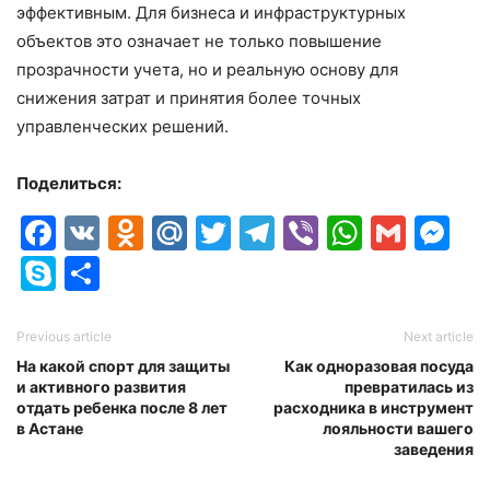
эффективным. Для бизнеса и инфраструктурных
объектов это означает не только повышение
прозрачности учета, но и реальную основу для
снижения затрат и принятия более точных
управленческих решений.
Поделиться:
Facebook
VK
Odnoklassniki
Mail.Ru
Twitter
Telegram
Viber
Whats
Gmai
M
Skype
Отправить
Previous article
Next article
На какой спорт для защиты
Как одноразовая посуда
и активного развития
превратилась из
отдать ребенка после 8 лет
расходника в инструмент
в Астане
лояльности вашего
заведения