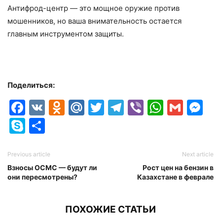
Антифрод-центр — это мощное оружие против
мошенников, но ваша внимательность остается
главным инструментом защиты.
Поделиться:
Facebook
VK
Odnoklassniki
Mail.Ru
Twitter
Telegram
Viber
Whats
Gmai
M
Skype
Отправить
Previous article
Next article
Взносы ОСМС — будут ли
Рост цен на бензин в
они пересмотрены?
Казахстане в феврале
ПОХОЖИЕ СТАТЬИ