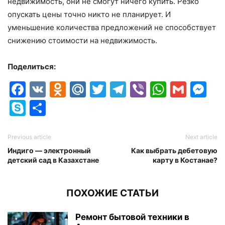
недвижимость, они не смогут ничего купить. Резко
опускать цены точно никто не планирует. И
уменьшение количества предложений не способствует
снижению стоимости на недвижимость.
Поделиться:
Facebook
VK
Odnoklassniki
Mail.Ru
Twitter
Telegram
Viber
Whats
Gmai
M
Skype
Отправить
Previous article
Next article
Индиго — электронный
Как выбрать дебетовую
детский сад в Казахстане
карту в Костанае?
ПОХОЖИЕ СТАТЬИ
Ремонт бытовой техники в