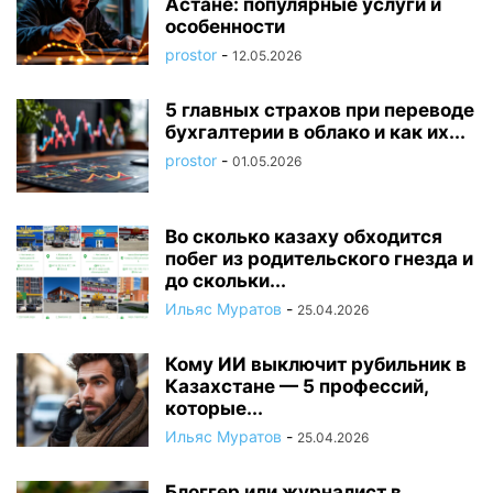
Астане: популярные услуги и
особенности
prostor
-
12.05.2026
5 главных страхов при переводе
бухгалтерии в облако и как их...
prostor
-
01.05.2026
Во сколько казаху обходится
побег из родительского гнезда и
до скольки...
Ильяс Муратов
-
25.04.2026
Кому ИИ выключит рубильник в
Казахстане — 5 профессий,
которые...
Ильяс Муратов
-
25.04.2026
Блоггер или журналист в