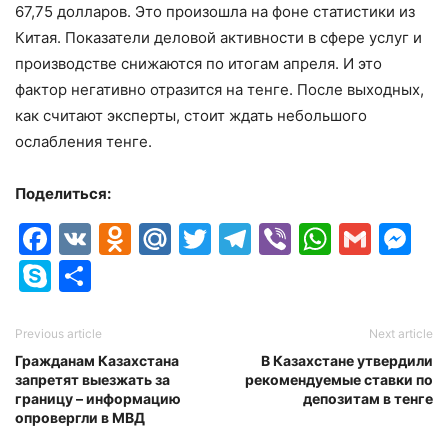
67,75 долларов. Это произошла на фоне статистики из
Китая. Показатели деловой активности в сфере услуг и
производстве снижаются по итогам апреля. И это
фактор негативно отразится на тенге. После выходных,
как считают эксперты, стоит ждать небольшого
ослабления тенге.
Поделиться:
Facebook
VK
Odnoklassniki
Mail.Ru
Twitter
Telegram
Viber
Whats
Gmai
M
Skype
Отправить
Previous article
Next article
Гражданам Казахстана
В Казахстане утвердили
запретят выезжать за
рекомендуемые ставки по
границу – информацию
депозитам в тенге
опровергли в МВД