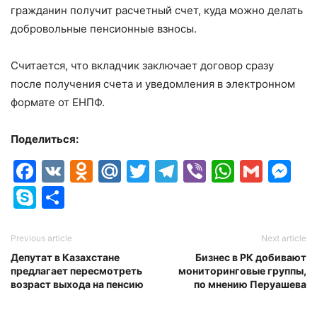
гражданин получит расчетный счет, куда можно делать
добровольные пенсионные взносы.
Считается, что вкладчик заключает договор сразу
после получения счета и уведомления в электронном
формате от ЕНПФ.
Поделиться:
Facebook
VK
Odnoklassniki
Mail.Ru
Twitter
Telegram
Viber
Whats
Gmai
M
Skype
Отправить
Previous article
Next article
Депутат в Казахстане
Бизнес в РК добивают
предлагает пересмотреть
мониторинговые группы,
возраст выхода на пенсию
по мнению Перуашева