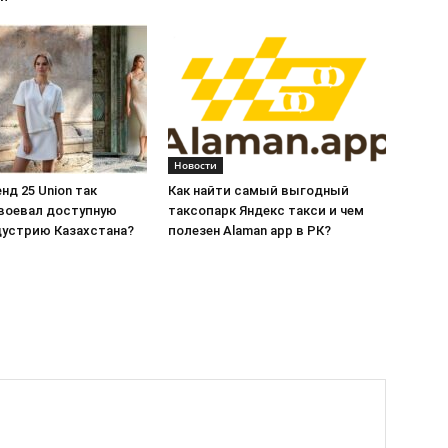
Новости
нд 25 Union так
Как найти самый выгодный
воевал доступную
таксопарк Яндекс такси и чем
дустрию Казахстана?
полезен Alaman app в РК?