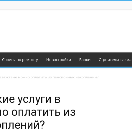
Советы по ремонту
Новостройки
Банки
Строительные ма
Казахстане можно оплатить из пенсионных накоплений?
ие услуги в
о оплатить из
оплений?