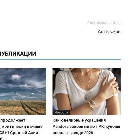
Следующая статья
Астыкжан
ПУБЛИКАЦИИ
Новости
 продолжает
Как ювелирные украшения
, критически важные
Pandora завоевывают РК: кулоны
C5+1 Средней Азии
снова в тренде 2026
ой