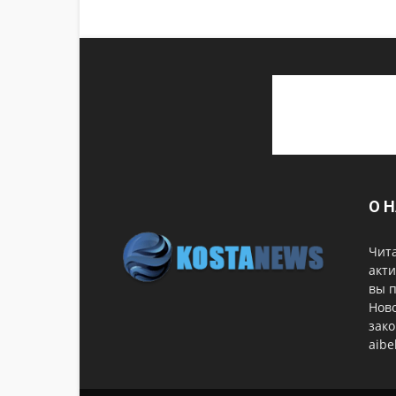
О 
Чита
акти
вы 
Ново
зако
aib