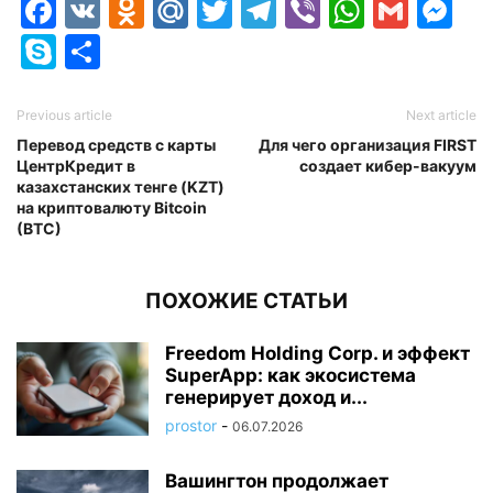
Facebook
VK
Odnoklassniki
Mail.Ru
Twitter
Telegram
Viber
Whats
Gmai
M
Skype
Отправить
Previous article
Next article
Перевод средств с карты
Для чего организация FIRST
ЦентрКредит в
создает кибер-вакуум
казахстанских тенге (KZT)
на криптовалюту Bitcoin
(BTC)
ПОХОЖИЕ СТАТЬИ
Freedom Holding Corp. и эффект
SuperApp: как экосистема
генерирует доход и...
prostor
-
06.07.2026
Вашингтон продолжает