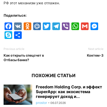
РФ этот механизм уже отлажен.
Поделиться:
Facebook
VK
Odnoklassniki
Mail.Ru
Twitter
Telegram
Viber
Whats
Gmai
M
Skype
Отправить
Previous article
Next article
Как открыть спецсчет в
Коктем-3
Отбасы банке?
ПОХОЖИЕ СТАТЬИ
Freedom Holding Corp. и эффект
SuperApp: как экосистема
генерирует доход и...
prostor
-
06.07.2026