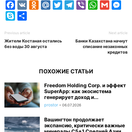
Facebook
VK
Odnoklassniki
Mail.Ru
Twitter
Telegram
Viber
Whats
Gmai
M
Skype
Отправить
Previous article
Next article
Жители Костаная остались
Банки Казахстана начнут
без воды 30 августа
списание незаконных
кредитов
ПОХОЖИЕ СТАТЬИ
Freedom Holding Corp. и эффект
SuperApp: как экосистема
генерирует доход и...
prostor
-
06.07.2026
Вашингтон продолжает
экспансию, критически важные
минералы C5+1 Средней Азии