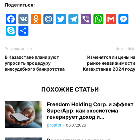
Поделиться:
Facebook
VK
Odnoklassniki
Mail.Ru
Twitter
Telegram
Viber
Whats
Gmai
M
Skype
Отправить
Previous article
Next article
В Казахстане планируют
Изменятся ли цены на
упросить процедуру
рынке недвижимости
внесудебного банкротства
Казахстана в 2024 году
ПОХОЖИЕ СТАТЬИ
Freedom Holding Corp. и эффект
SuperApp: как экосистема
генерирует доход и...
prostor
-
06.07.2026