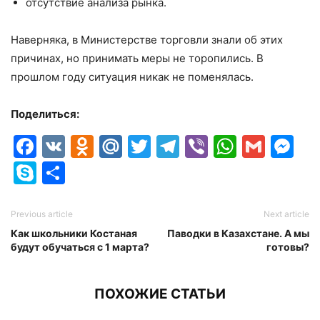
отсутствие анализа рынка.
Наверняка, в Министерстве торговли знали об этих
причинах, но принимать меры не торопились. В
прошлом году ситуация никак не поменялась.
Поделиться:
Facebook
VK
Odnoklassniki
Mail.Ru
Twitter
Telegram
Viber
Whats
Gmai
M
Skype
Отправить
Previous article
Next article
Как школьники Костаная
Паводки в Казахстане. А мы
будут обучаться с 1 марта?
готовы?
ПОХОЖИЕ СТАТЬИ