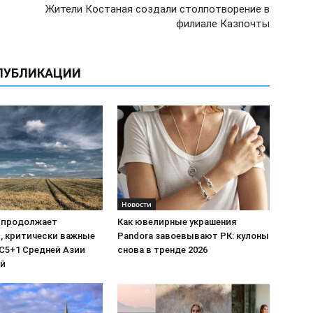
Жители Костаная создали столпотворение в
филиале Казпочты
ПУБЛИКАЦИИ
Новости
 продолжает
Как ювелирные украшения
, критически важные
Pandora завоевывают РК: кулоны
C5+1 Средней Азии
снова в тренде 2026
ой