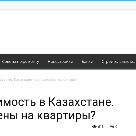
Советы по ремонту
Новостройки
Банки
Строительные ма
хстане. Как изменятся цены на квартиры?
мость в Казахстане.
ены на квартиры?
616
0