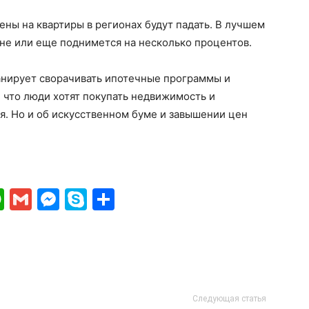
ены на квартиры в регионах будут падать. В лучшем
не или еще поднимется на несколько процентов.
планирует сворачивать ипотечные программы и
 что люди хотят покупать недвижимость и
ия. Но и об искусственном буме и завышении цен
ki
gram
ber
WhatsApp
Gmail
Messenger
Skype
Отправить
Следующая статья