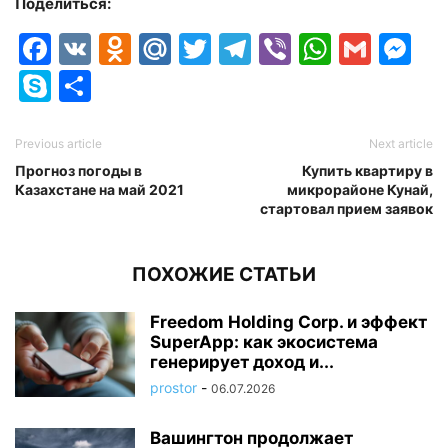
Поделиться:
Facebook
VK
Odnoklassniki
Mail.Ru
Twitter
Telegram
Viber
Whats
Gmai
M
Skype
Отправить
Previous article
Next article
Прогноз погоды в
Купить квартиру в
Казахстане на май 2021
микрорайоне Кунай,
стартовал прием заявок
ПОХОЖИЕ СТАТЬИ
Freedom Holding Corp. и эффект
SuperApp: как экосистема
генерирует доход и...
prostor
-
06.07.2026
Вашингтон продолжает