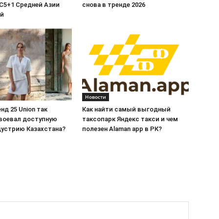
C5+1 Средней Азии
снова в тренде 2026
ой
Новости
нд 25 Union так
Как найти самый выгодный
воевал доступную
таксопарк Яндекс такси и чем
дустрию Казахстана?
полезен Alaman app в РК?