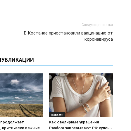
Следующая статья
В Костанае приостановили вакцинацию от
коронавируса
ПУБЛИКАЦИИ
Новости
 продолжает
Как ювелирные украшения
, критически важные
Pandora завоевывают РК: кулоны