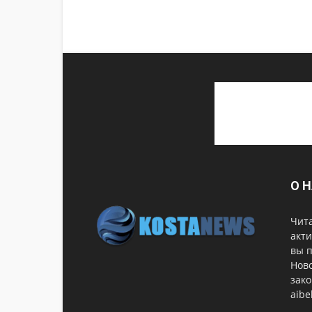
О 
Чита
акти
вы 
Ново
зако
aib