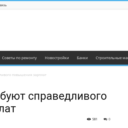
вязь
Советы по ремонту
Новостройки
Банки
Строительные ма
дливого повышения зарплат
ебуют справедливого
лат
581
0