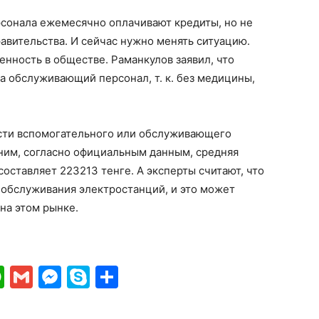
рсонала ежемесячно оплачивают кредиты, но не
авительства. И сейчас нужно менять ситуацию.
нность в обществе. Раманкулов заявил, что
а обслуживающий персонал, т. к. без медицины,
ости вспомогательного или обслуживающего
ним, согласно официальным данным, средняя
составляет 223213 тенге. А эксперты считают, что
 обслуживания электростанций, и это может
на этом рынке.
ki
gram
ber
WhatsApp
Gmail
Messenger
Skype
Отправить