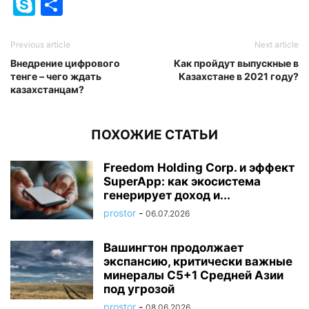
Skype
Отправить
Previous article
Next article
Внедрение цифрового
Как пройдут выпускные в
тенге – чего ждать
Казахстане в 2021 году?
казахстанцам?
ПОХОЖИЕ СТАТЬИ
Freedom Holding Corp. и эффект
SuperApp: как экосистема
генерирует доход и...
prostor
-
06.07.2026
Вашингтон продолжает
экспансию, критически важные
минералы C5+1 Средней Азии
под угрозой
prostor
-
08.06.2026