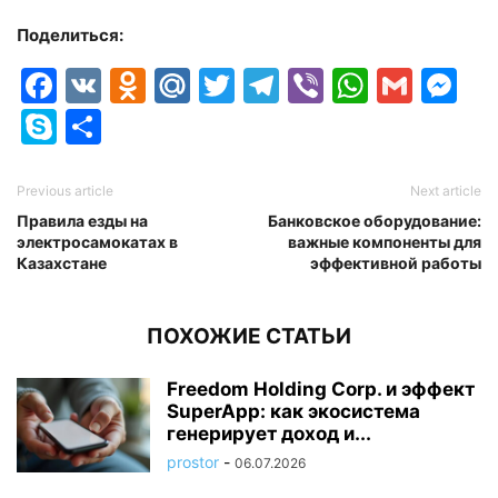
Поделиться:
Facebook
VK
Odnoklassniki
Mail.Ru
Twitter
Telegram
Viber
Whats
Gmai
M
Skype
Отправить
Previous article
Next article
Правила езды на
Банковское оборудование:
электросамокатах в
важные компоненты для
Казахстане
эффективной работы
ПОХОЖИЕ СТАТЬИ
Freedom Holding Corp. и эффект
SuperApp: как экосистема
генерирует доход и...
prostor
-
06.07.2026