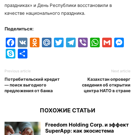
праздниках» и День Республики восстановили в
качестве национального праздника.
Поделиться:
Facebook
VK
Odnoklassniki
Mail.Ru
Twitter
Telegram
Viber
Whats
Gmai
M
Skype
Отправить
Previous article
Next article
Потребительский кредит
Казахстан опроверг
— поиск выгодного
сведения об открытии
предложения от банка
центра НАТО в стране
ПОХОЖИЕ СТАТЬИ
Freedom Holding Corp. и эффект
SuperApp: как экосистема