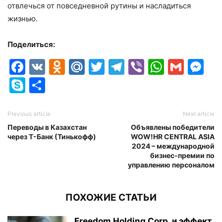
отвлечься от повседневной рутины и насладиться
жизнью.
Поделиться:
Facebook
VK
Odnoklassniki
Mail.Ru
Twitter
Telegram
Viber
Whats
Gmai
M
Skype
Отправить
Previous article
Next article
Переводы в Казахстан
Объявлены победители
через Т-Банк (Тинькофф)
WOW!HR CENTRAL ASIA
2024 – международной
бизнес-премии по
управлению персоналом
ПОХОЖИЕ СТАТЬИ
Freedom Holding Corp. и эффект