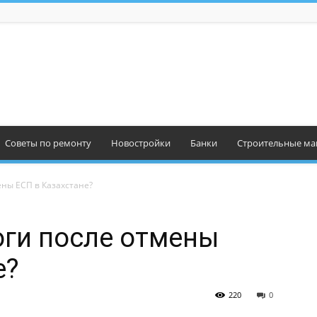
Советы по ремонту
Новостройки
Банки
Строительные ма
ены ЕСП в Казахстане?
оги после отмены
е?
220
0