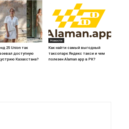
Новости
нд 25 Union так
Как найти самый выгодный
воевал доступную
таксопарк Яндекс такси и чем
дустрию Казахстана?
полезен Alaman app в РК?