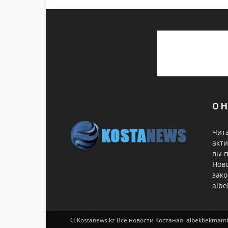
О 
Чита
акти
вы 
Ново
зако
aib
© Kostanews.kz Все новости Костаная. aibekbekma