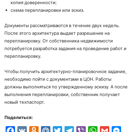
копия доверенности;
схема перепланировки или эскиз.
Документы рассматриваются в течение двух недель.
После этого архитектура выдает разрешение на
перепланировку. От собственника недвижимости
потребуется разработка задания на проведение работ и
перепланировку.
Чтобы получить архитектурно-планировочное задание,
необходимо пойти с документами в ЦОН. Работы
должны выполняться по утвержденному эскизу. А после
выполнения перепланировки, собственник получает
новый техпаспорт.
Поделиться:
Facebook
VK
Odnoklassniki
Mail.Ru
Twitter
Telegram
Viber
Whats
Gmai
M