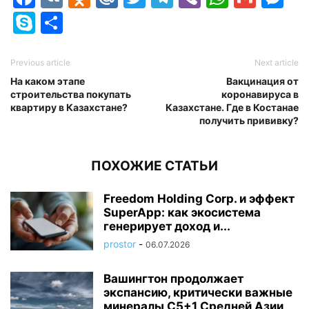
Skype
Отправить
Previous article
Next article
На каком этапе
Вакцинация от
строительства покупать
коронавируса в
квартиру в Казахстане?
Казахстане. Где в Костанае
получить прививку?
ПОХОЖИЕ СТАТЬИ
Freedom Holding Corp. и эффект
SuperApp: как экосистема
генерирует доход и...
prostor
-
06.07.2026
Вашингтон продолжает
экспансию, критически важные
минералы C5+1 Средней Азии