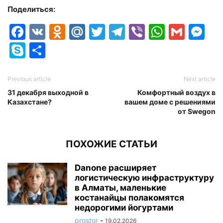
Поделиться:
Facebook
VK
Odnoklassniki
Mail.Ru
Twitter
Telegram
Viber
Whats
Gmai
M
Skype
Отправить
Previous article
Next article
31 декабря выходной в
Комфортный воздух в
Казахстане?
вашем доме с решениями
от Swegon
ПОХОЖИЕ СТАТЬИ
Danone расширяет
логистическую инфраструктуру
в Алматы, маленькие
костанайцы полакомятся
недорогими йогуртами
prostor
-
19.02.2026