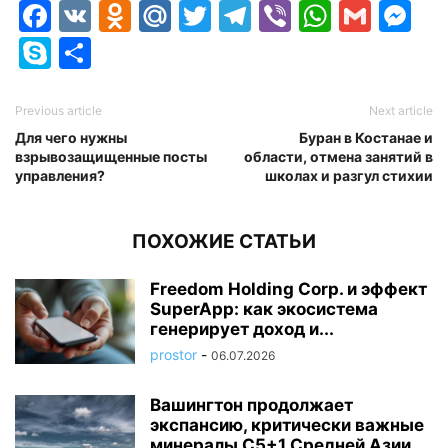
Facebook
VK
Odnoklassniki
Mail.Ru
Twitter
Telegram
Viber
Whats
Gmai
M
Skype
Отправить
Previous article
Next article
Для чего нужны
Буран в Костанае и
взрывозащищенные посты
области, отмена занятий в
управления?
школах и разгул стихии
ПОХОЖИЕ СТАТЬИ
Freedom Holding Corp. и эффект
SuperApp: как экосистема
генерирует доход и...
prostor
-
06.07.2026
Вашингтон продолжает
экспансию, критически важные
минералы C5+1 Средней Азии