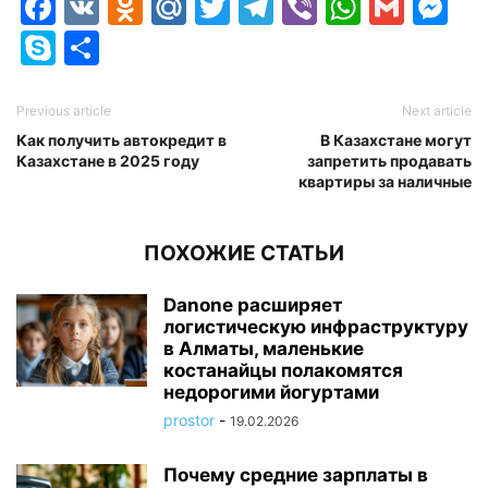
Facebook
VK
Odnoklassniki
Mail.Ru
Twitter
Telegram
Viber
Whats
Gmai
M
Skype
Отправить
Previous article
Next article
Как получить автокредит в
В Казахстане могут
Казахстане в 2025 году
запретить продавать
квартиры за наличные
ПОХОЖИЕ СТАТЬИ
Danone расширяет
логистическую инфраструктуру
в Алматы, маленькие
костанайцы полакомятся
недорогими йогуртами
prostor
-
19.02.2026
Почему средние зарплаты в