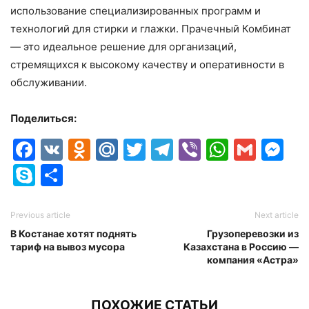
использование специализированных программ и
технологий для стирки и глажки. Прачечный Комбинат
— это идеальное решение для организаций,
стремящихся к высокому качеству и оперативности в
обслуживании.
Поделиться:
Facebook
VK
Odnoklassniki
Mail.Ru
Twitter
Telegram
Viber
Whats
Gmai
M
Skype
Отправить
Previous article
Next article
В Костанае хотят поднять
Грузоперевозки из
тариф на вывоз мусора
Казахстана в Россию —
компания «Астра»
ПОХОЖИЕ СТАТЬИ