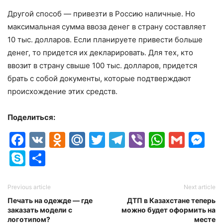
Другой способ — привезти в Россию наличные. Но
максимальная сумма ввоза денег в страну составляет
10 тыс. долларов. Если планируете привести больше
денег, то придется их декларировать. Для тех, кто
ввозит в страну свыше 100 тыс. долларов, придется
брать с собой документы, которые подтверждают
происхождение этих средств.
Поделиться:
Facebook
VK
Odnoklassniki
Mail.Ru
Twitter
Telegram
Viber
Whats
Gmai
M
Skype
Отправить
Previous article
Next article
Печать на одежде — где
ДТП в Казахстане теперь
заказать модели с
можно будет оформить на
логотипом?
месте