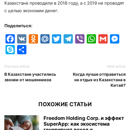
Казахстане проводили в 2018 году, а с 2019 не проводят
с целью экономии денег.
Поделиться:
Facebook
VK
Odnoklassniki
Mail.Ru
Twitter
Telegram
Viber
Whats
Gmai
M
Skype
Отправить
Previous article
Next article
В Казахстане участились
Когда лучше отправиться
звонки от мошенников
на отдых из Казахстана в
Китай?
ПОХОЖИЕ СТАТЬИ
Freedom Holding Corp. и эффект
SuperApp: как экосистема
генерирует доход и...