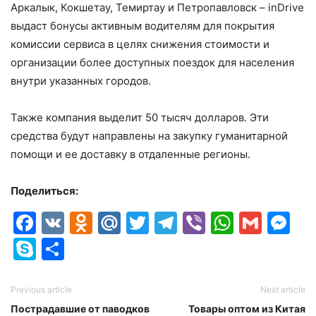
Аркалык, Кокшетау, Темиртау и Петропавловск – inDrive
выдаст бонусы активным водителям для покрытия
комиссии сервиса в целях снижения стоимости и
организации более доступных поездок для населения
внутри указанных городов.
Также компания выделит 50 тысяч долларов. Эти
средства будут направлены на закупку гуманитарной
помощи и ее доставку в отдаленные регионы.
Поделиться:
Facebook
VK
Odnoklassniki
Mail.Ru
Twitter
Telegram
Viber
Whats
Gmai
M
Skype
Отправить
Previous article
Next article
Пострадавшие от паводков
Товары оптом из Китая