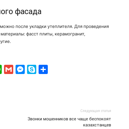
ого фасада
 можно после укладки утеплителя. Для проведения
материалы: фасст плиты, керамогранит,
угие.
ki
gram
ber
WhatsApp
Gmail
Messenger
Skype
Отправить
Следующая статья
Звонки мошенников все чаще беспокоят
казахстанцев