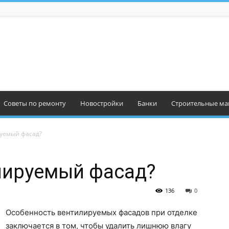
Советы по ремонту
Новостройки
Банки
Строительные ма
руемый фасад?
лируемый фасад?
136
0
Особенность вентилируемых фасадов при отделке
заключается в том, чтобы удалить лишнюю влагу