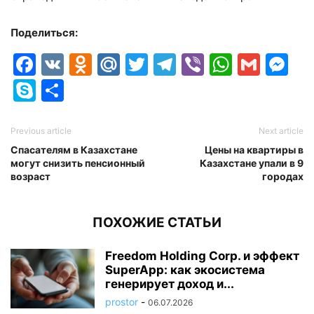
Поделиться:
Facebook
VK
Odnoklassniki
Mail.Ru
Twitter
Telegram
Viber
Whats
Gmai
M
Skype
Отправить
Previous article
Next article
Спасателям в Казахстане
Цены на квартиры в
могут снизить пенсионный
Казахстане упали в 9
возраст
городах
ПОХОЖИЕ СТАТЬИ
Freedom Holding Corp. и эффект
SuperApp: как экосистема
генерирует доход и...
prostor
-
06.07.2026