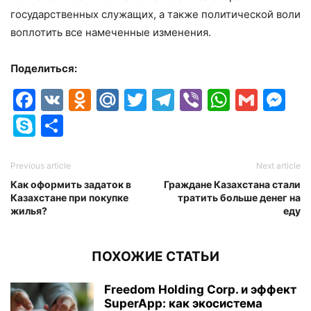
государственных служащих, а также политической воли
воплотить все намеченные изменения.
Поделиться:
Facebook
VK
Odnoklassniki
Mail.Ru
Twitter
Telegram
Viber
Whats
Gmai
M
Skype
Отправить
Previous article
Next article
Как оформить задаток в
Граждане Казахстана стали
Казахстане при покупке
тратить больше денег на
жилья?
еду
ПОХОЖИЕ СТАТЬИ
Freedom Holding Corp. и эффект
SuperApp: как экосистема