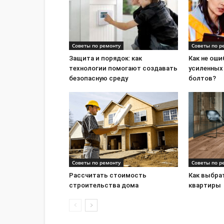
Советы по ремонту
Советы по р
Защита и порядок: как
Как не ош
технологии помогают создавать
усиленных
безопасную среду
болтов?
Советы по ремонту
Советы по р
Рассчитать стоимость
Как выбра
строительства дома
квартиры