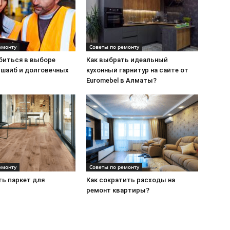
емонту
Советы по ремонту
ибиться в выборе
Как выбрать идеальный
 шайб и долговечных
кухонный гарнитур на сайте от
Euromebel в Алматы?
емонту
Советы по ремонту
ть паркет для
Как сократить расходы на
ремонт квартиры?