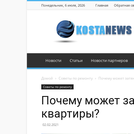
Понедельник, 6 июля, 2026
Главная
Обратная св
Костанай
Новости
Статьи
Новости партнеров
Домой
Советы по ремонту
Почему может затя
Советы по ремонту
Почему может за
квартиры?
02.02.2021