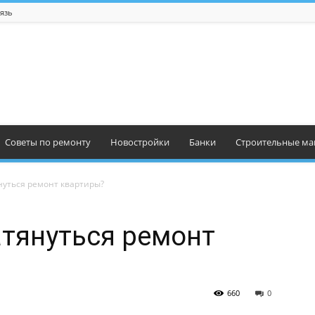
язь
Советы по ремонту
Новостройки
Банки
Строительные ма
нуться ремонт квартиры?
тянуться ремонт
660
0