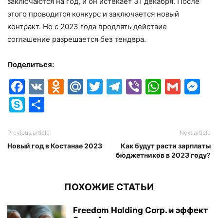
заключаются на год, и он истекает 31 декабря. После
этого проводится конкурс и заключается новый
контракт. Но с 2023 года продлять действие
соглашение разрешается без тендера.
Поделиться:
Facebook
VK
Odnoklassniki
Mail.Ru
Twitter
Telegram
Viber
Whats
Gmai
M
Skype
Отправить
Previous article
Next article
Новый год в Костанае 2023
Как будут расти зарплаты
бюджетников в 2023 году?
ПОХОЖИЕ СТАТЬИ
Freedom Holding Corp. и эффект