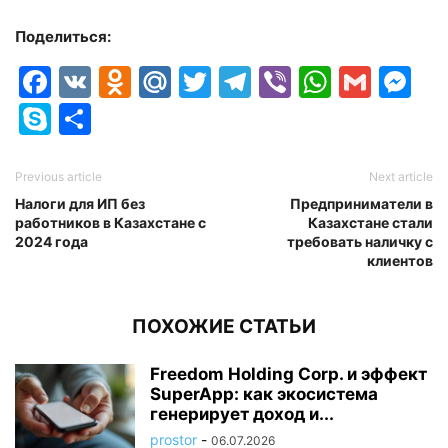
Поделиться:
Facebook
VK
Odnoklassniki
Mail.Ru
Twitter
Telegram
Viber
Whats
Gmai
M
Skype
Отправить
Previous article
Next article
Налоги для ИП без
Предприниматели в
работников в Казахстане с
Казахстане стали
2024 года
требовать наличку с
клиентов
ПОХОЖИЕ СТАТЬИ
Freedom Holding Corp. и эффект
SuperApp: как экосистема
генерирует доход и...
prostor
-
06.07.2026