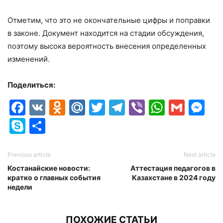
Отметим, что это не окончательные цифры и поправки
в законе. Документ находится на стадии обсуждения,
поэтому высока вероятность внесения определенных
изменений.
Поделиться:
Facebook
VK
Odnoklassniki
Mail.Ru
Twitter
Telegram
Viber
Whats
Gmai
M
Skype
Отправить
Previous article
Next article
Костанайские новости:
Аттестация педагогов в
кратко о главных события
Казахстане в 2024 году
недели
ПОХОЖИЕ СТАТЬИ